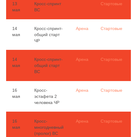
13
Кросс-спринт
Стартовые
мая
ВС
14
Кросс-спринт-
Арена
Стартовые
мая
общий старт
(
ЧР
В
14
Кросс-спринт-
Арена
Стартовые
мая
общий старт
ВС
16
Кросс-
Арена
Стартовые
мая
эстафета 2
(
человека ЧР
В
16
Кросс-
Арена
Стартовые
мая
многодневный
(пролог) ВС