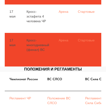
17
Кросс-
Арена
Стартовые
мая
эстафета 4
(
человека ЧР
Ф
17
Кросс-
Арена
Стартовые
мая
многодневный
(
(финал) ВС
д
д
ПОЛОЖЕНИЯ И РЕГЛАМЕНТЫ
Чемпионат России
ВС СЛСО
ВС Сила Сиб
Регламент ЧР
Положение ВС
Регламент В
СЛСО
Сила Сибири