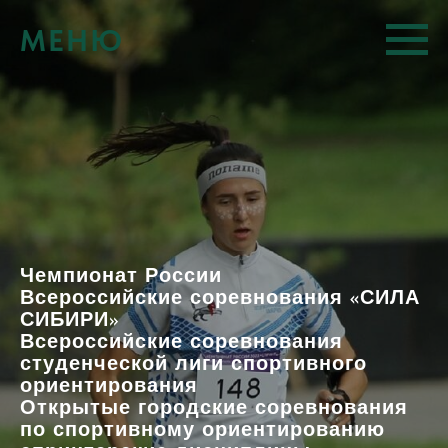
МЕНЮ
Чемпионат России
«
Всероссийские соревнования
СИЛА
»
СИБИРИ
Всероссийские соревнования
студенческой лиги спортивного
ориентирования
Открытые городские соревнования
по спортивному ориентированию