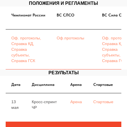
ПОЛОЖЕНИЯ И РЕГЛАМЕНТЫ
Чемпионат России
ВС СЛСО
ВС Сила Сиб
Оф. протоколы,
Оф.протоколы
Оф. протоко
Справка КД,
Справка КД,
Справка
Справка
субъекты,
субъекты,
Справка ГСК
Справка ГСК
РЕЗУЛЬТАТЫ
Дата
Дисциплина
Арена
Стартовые
13
Кросс-спринт
Арена
Стартовые
мая
ЧР
(
В